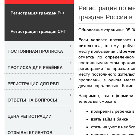
Регистрация по м
Регистрация граждан РФ
граждан России в
Обновление страницы: 05.0
Регистрация граждан СНГ
Если человек проживает
жительства, то ему требу
месту пребывания .
Времен
ПОСТОЯННАЯ ПРОПИСКА
отметка по определенном
постоянным местом прожива
ПРОПИСКА ДЛЯ РЕБЁНКА
регистрации не признаетс
месту постоянного жительс
прописаны в одном мест
РЕГИСТРАЦИЯ ДЛЯ РВП
другом параллельно. Какие 
Например, вы оформил
ОТВЕТЫ НА ВОПРОСЫ
теперь вы сможете:
прикрепить ребенка в
ЦЕНА РЕГИСТРАЦИИ
взять займ в банке
стать на учет к необ
ОТЗЫВЫ КЛИЕНТОВ
поставить авто на уче