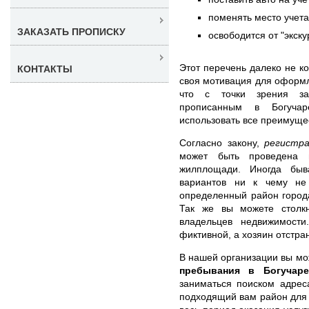
поменять место учета
ЗАКАЗАТЬ ПРОПИСКУ
освободится от "экск
Этот перечень далеко не ко
КОНТАКТЫ
своя мотивация для оформл
что с точки зрения за
прописанным в Богуча
использовать все преимуще
Согласно закону,
регистра
может быть проведена 
жилплощади. Иногда быв
вариантов ни к чему не
определенный район города
Так же вы можете столк
владельцев недвижимости
фиктивной, а хозяин отстра
В нашей организации вы м
пребывания в Богучаре
заниматься поиском адрес
подходящий вам район для 