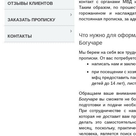
контакт с органами МВД и
ОТЗЫВЫ КЛИЕНТОВ
Таким образом, по прошес
горожанином и наслажда
постоянная прописка, за ад
ЗАКАЗАТЬ ПРОПИСКУ
Что нужно для оформ
КОНТАКТЫ
Богучаре
Мы берем на себя все труд
прописки. От вас потребуетс
написать нам и заклю
при посещении с хоз
мфц предоставить пас
детей до 14 лет), лис
Обращаем ваше внимани
Богучаре
вы сможете не бо
подготовки и подачи необ
При сотрудничестве с нам
которая не доставит вам п
делать это самостоятельн
месяц, поскольку, практич
человека, является поиск 