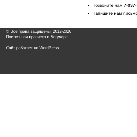
Позвоните нам
7-937
Напишите нам письмо
© Все права защищены, 2012-2026
Постоянная прописка в Богучаре.
Сайт работает на WordPress